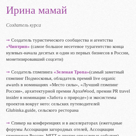
Ирина мамай
Создатель курса
➞
Создатель туристического сообщества и агентства
«Чиптрип»
(самое большое несетевое турагентство конца
нулевых-начала десятых и один из первых бизнесов в России,
монетизировавший соцсети)
➞
Создатель глэмпинга
«Зеленая Тропа»
(самый заметный
глэмпинг Подмосковья, обладатель премий live organic
awards в номинациях «Место силы», «Лучший глэмпинг
России», архитектурной премии АрхиWood, премии PR travel
insider в номинации «Забота о природе») и экосистемы
проектов вокруг него: сельских путеводителей
Glubinka.guide, сельского ресторана
➞
Спикер на конференциях и в акселераторах (ежегодные
форумы Ассоциации загородных отелей, Ассоциации
глэмпингов России, MITT и другие отраслевые события),